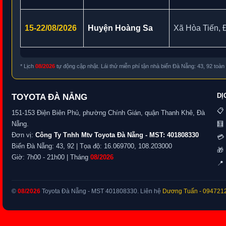
15-22/08/2026
Huyện Hoàng Sa
Xã Hòa Tiến, 
* Lịch
08/2026
tự động cập nhật. Lái thử miễn phí tận nhà biển Đà Nẵng: 43, 92 toà
DỊ
TOYOTA ĐÀ NẴNG
📋
151-153 Điện Biên Phủ, phường Chính Gián, quận Thanh Khê, Đà
Nẵng.
🧮
Đơn vị:
Công Ty Tnhh Mtv Toyota Đà Nẵng - MST: 401808330
💳 
Biển Đà Nẵng: 43, 92 | Tọa độ: 16.069700, 108.203000
🎁
Giờ: 7h00 - 21h00 | Tháng
08/2026
📍 
©
08/2026
Toyota Đà Nẵng - MST 401808330. Liên hệ
Dương Tuấn
- 094721