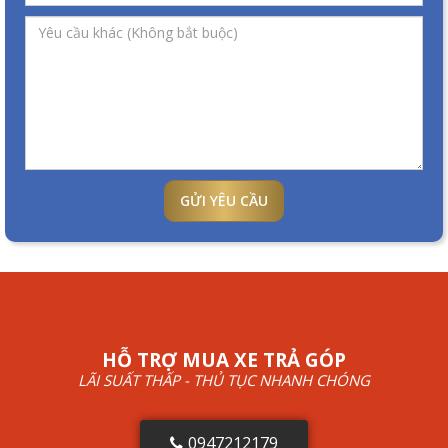
GỬI YÊU CẦU
HỖ TRỢ MUA XE TRẢ GÓP
LÃI SUẤT THẤP - THỦ TỤC NHANH CHÓNG
0947212179