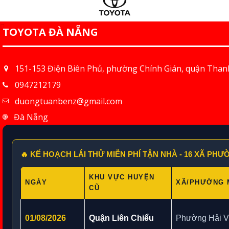
TOYOTA ĐÀ NẴNG
151-153 Điện Biên Phủ, phường Chính Gián, quận Than
0947212179
duongtuanbenz@gmail.com
Đà Nẵng
🔥 KẾ HOẠCH LÁI THỬ MIỄN PHÍ TẬN NHÀ - 16 XÃ PH
KHU VỰC HUYỆN
NGÀY
XÃ/PHƯỜNG 
CŨ
01/08/2026
Quận Liên Chiểu
Phường Hải V