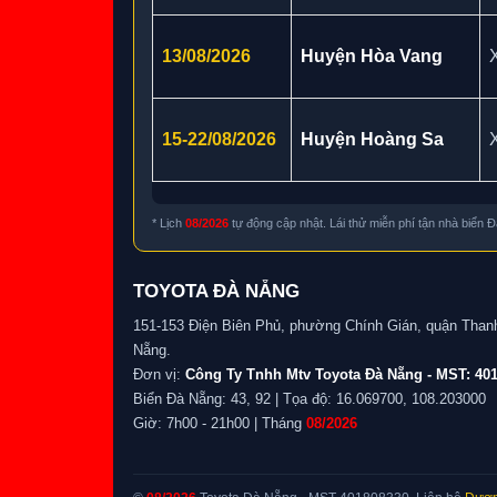
13/08/2026
Huyện Hòa Vang
15-22/08/2026
Huyện Hoàng Sa
* Lịch
08/2026
tự động cập nhật. Lái thử miễn phí tận nhà biển 
TOYOTA ĐÀ NẴNG
151-153 Điện Biên Phủ, phường Chính Gián, quận Than
Nẵng.
Đơn vị:
Công Ty Tnhh Mtv Toyota Đà Nẵng - MST: 40
Biển Đà Nẵng: 43, 92 | Tọa độ: 16.069700, 108.203000
Giờ: 7h00 - 21h00 | Tháng
08/2026