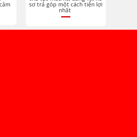
 cảm
sơ trả góp một cách tiện lợi
nhất