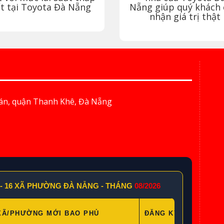
t tại Toyota
Đà Nẵng
Nẵng
giúp quý khách
nhận giá trị thật
ián, quận Thanh Khê, Đà Nẵng
À - 16 XÃ PHƯỜNG ĐÀ NẴNG - THÁNG
08/2026
XÃ/PHƯỜNG MỚI BAO PHỦ
ĐĂNG KÝ