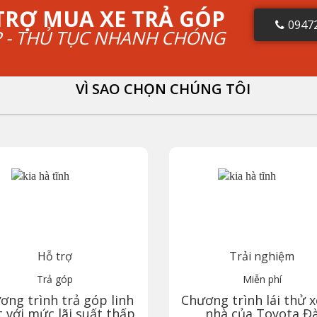
TRỢ MUA XE TRẢ GÓP
0947
P - THỦ TỤC NHANH CHÓNG
VÌ SAO CHỌN CHÚNG TÔI
Hỗ trợ
Trải nghiệm
Trả góp
Miễn phí
ơng trình trả góp linh
Chương trình lái thử x
 với mức lãi suất thấp
nhà của Toyota
Đ