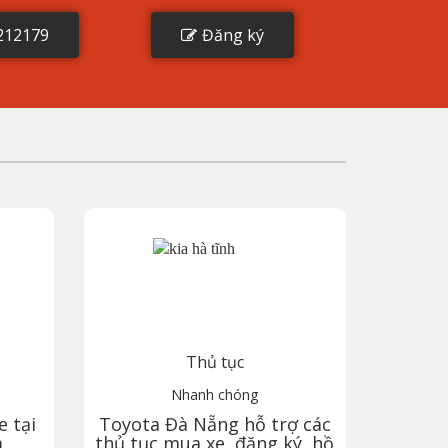
212179
Đăng ký
Thủ tục
Nhanh chóng
e tại
Toyota
Đà Nẵng
hỗ trợ các
à
thủ tục mua xe, đăng ký, hồ