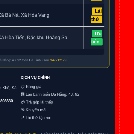
Lái
Xã Bà Nà, Xã Hòa Vang
thử
Ưu
Xã Hòa Tiến, Đặc khu Hoàng Sa
tiên
Đà Nẵng: 43, 92 toàn Hà Tĩnh. Gọi
0947212179
DỊCH VỤ CHÍNH
📋 Bảng giá
h Khê, Đà
🧮 Lăn bánh biển Đà Nẵng: 43, 92
1808330
💳 Trả góp lãi thấp
🎁 Khuyến mãi
📍 Lái thử tận nơi