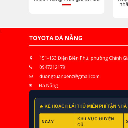
nhấ
TOYOTA ĐÀ NẴNG
151-153 Điện Biên Phủ, phường Chính G
0947212179
duongtuanbenz@gmail.com
Đà Nẵng
🔥 KẾ HOẠCH LÁI THỬ MIỄN PHÍ TẬN NH
KHU VỰC HUYỆN
NGÀY
CŨ