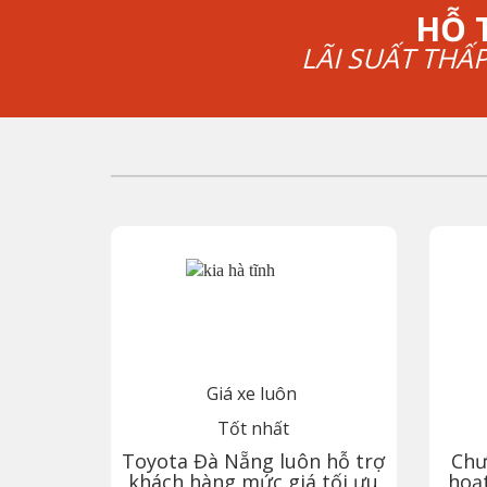
HỖ 
LÃI SUẤT THẤ
Giá xe luôn
Tốt nhất
Toyota
Đà Nẵng
luôn hỗ trợ
Chư
khách hàng mức giá tối ưu
hoạt