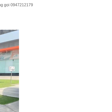
òng gọi 0947212179