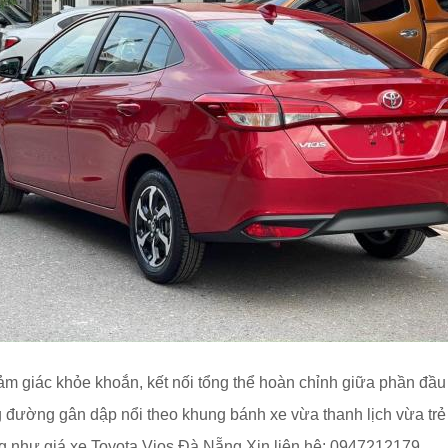
 giác khỏe khoắn, kết nối tổng thể hoàn chỉnh giữa phần đầu x
 đường gân dập nổi theo khung bánh xe vừa thanh lịch vừa trẻ 
g như giá xe Toyota Vios Đà Nẵng Xin liên hệ: 0947212179