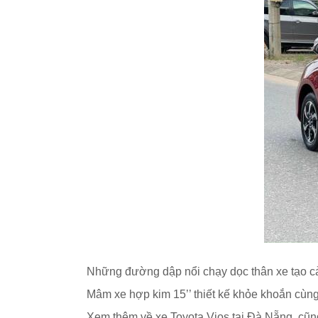
Những đường dập nổi chạy dọc thân xe tạo cảm
Mâm xe hợp kim 15’’ thiết kế khỏe khoắn cùng
Xem thêm về xe Toyota Vios tại Đà Nẵng, cũn