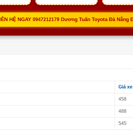
LIÊN HỆ NGAY
Dương Tuấn Toyota Đà Nẵng 
0947212179
Giá xe
458
488
545