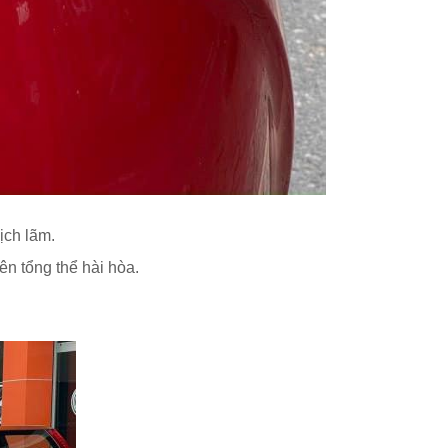
ịch lãm.
n tổng thể hài hòa.