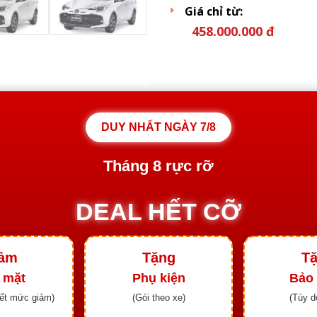
Giá chỉ từ:
458.000.000 đ
DUY NHẤT NGÀY
7/8
Tháng
8
rực rỡ
DEAL HẾT CỠ
ảm
Tặng
T
 mặt
Phụ kiện
Bảo
iết mức giảm)
(Gói theo xe)
(Tùy d