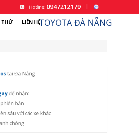
0947212179
|
Hotline:
TOYOTA ĐÀ NẴNG
I THỬ
LIÊN HỆ
ios
tại Đà Nẵng
ngay
để nhận:
 phiên bản
ên sâu với các xe khác
hanh chóng