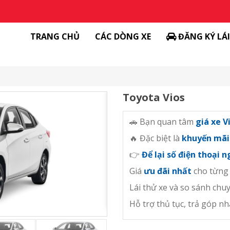
TRANG CHỦ
CÁC DÒNG XE
ĐĂNG KÝ LÁ
Toyota Vios
🚗 Bạn quan tâm
giá xe V
🔥 Đặc biệt là
khuyến mãi
👉
Để lại số điện thoại 
Giá
ưu đãi nhất
cho từng
Lái thử xe và so sánh chuy
Hỗ trợ thủ tục, trả góp n