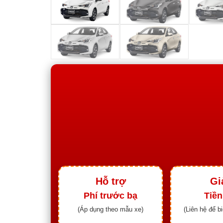
Hỗ trợ
Gi
Phí trước bạ
Tiền
(Áp dụng theo mẫu xe)
(Liên hệ để b