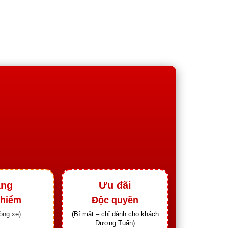
ặng
Ưu đãi
 hiểm
Độc quyền
òng xe)
(Bí mật – chỉ dành cho khách
Dương Tuấn)