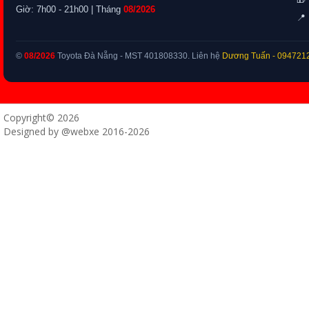
Giờ: 7h00 - 21h00 | Tháng
08/2026
📍 
©
08/2026
Toyota Đà Nẵng - MST 401808330. Liên hệ
Dương Tuấn
- 094721
Copyright© 2026
Designed by @webxe 2016-2026