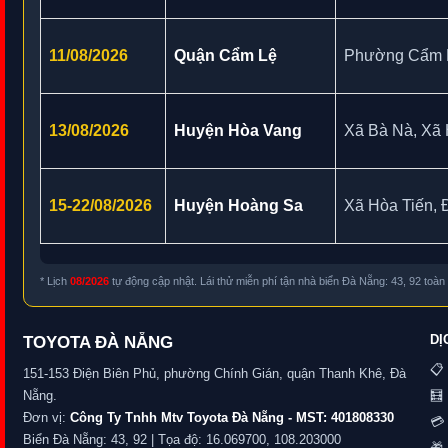
11/08/2026
Quận Cẩm Lệ
Phường Cẩm 
13/08/2026
Huyện Hòa Vang
Xã Bà Nà, Xã
15-22/08/2026
Huyện Hoàng Sa
Xã Hòa Tiến, 
* Lịch
08/2026
tự động cập nhật. Lái thử miễn phí tận nhà biển Đà Nẵng: 43, 92 toà
DỊ
TOYOTA ĐÀ NẴNG
📋
151-153 Điện Biên Phủ, phường Chính Gián, quận Thanh Khê, Đà
Nẵng.
🧮
Đơn vị:
Công Ty Tnhh Mtv Toyota Đà Nẵng - MST: 401808330
💳 
Biển Đà Nẵng: 43, 92 | Tọa độ: 16.069700, 108.203000
🎁