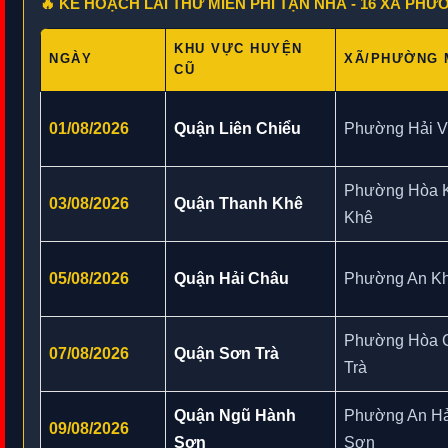
🔥 KẾ HOẠCH LÁI THỬ MIỄN PHÍ TẬN NHÀ - 16 XÃ PH
KHU VỰC HUYỆN
NGÀY
XÃ/PHƯỜNG 
CŨ
01/08/2026
Quận Liên Chiểu
Phường Hải V
Phường Hòa 
03/08/2026
Quận Thanh Khê
Khê
05/08/2026
Quận Hải Châu
Phường An Kh
Phường Hòa 
07/08/2026
Quận Sơn Trà
Trà
Quận Ngũ Hành
Phường An Hả
09/08/2026
Sơn
Sơn