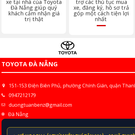
xe tại nhà của Toyota
trợ các thủ tục mua
Đà Nẵng
giúp quý
xe, đăng ký, hồ sơ trả
khách cảm nhận giá
góp một cách tiện lợi
trị thật
nhất
TOYOTA ĐÀ NẴNG
151-153 Điện Biên Phủ, phường Chính Gián, quận Than
0947212179
duongtuanbenz@gmail.com
Đà Nẵng