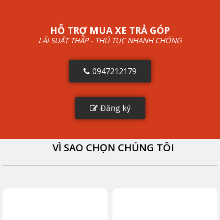
HỖ TRỢ MUA XE TRẢ GÓP
LÃI SUẤT THẤP - THỦ TỤC NHANH CHÓNG
0947212179
Đăng ký
VÌ SAO CHỌN CHÚNG TÔI