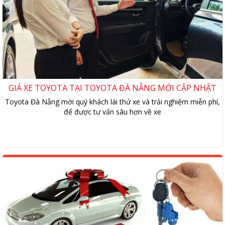
GIÁ XE TOYOTA TẠI TOYOTA ĐÀ NẴNG MỚI CẬP NHẬT
Toyota Đà Nẵng mời quý khách lái thử xe và trải nghiệm miễn phí,
để được tư vấn sâu hơn về xe