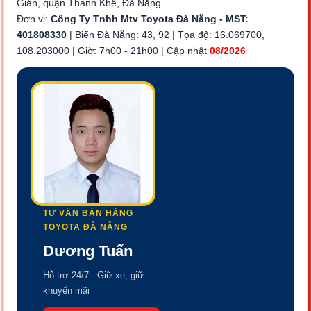
Gián, quận Thanh Khê, Đà Nẵng.
Đơn vị:
Công Ty Tnhh Mtv Toyota Đà Nẵng - MST:
401808330
| Biển Đà Nẵng: 43, 92 | Tọa độ: 16.069700,
108.203000 | Giờ: 7h00 - 21h00 | Cập nhật
08/2026
TƯ VẤN BÁN HÀNG
TOYOTA ĐÀ NẴNG
Dương Tuấn
Hỗ trợ 24/7 - Giữ xe, giữ
khuyến mãi