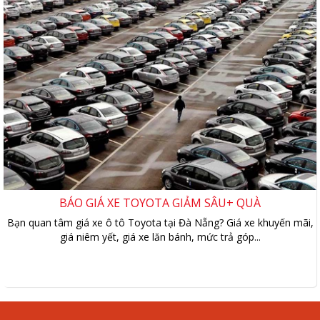
BÁO GIÁ XE TOYOTA GIẢM SÂU+ QUÀ
Bạn quan tâm giá xe ô tô Toyota tại Đà Nẵng? Giá xe khuyến mãi,
giá niêm yết, giá xe lăn bánh, mức trả góp...