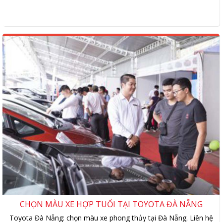
CHỌN MÀU XE HỢP TUỔI TẠI TOYOTA ĐÀ NẴNG
Toyota Đà Nẵng: chọn màu xe phong thủy tại Đà Nẵng. Liên hệ