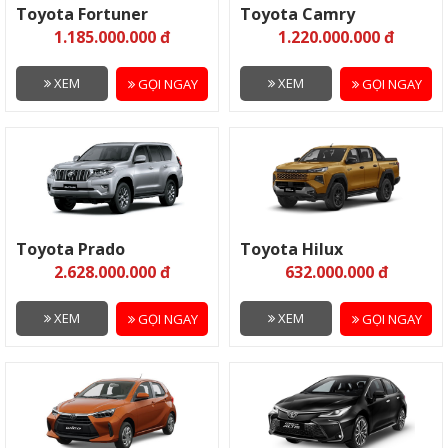
Toyota Fortuner
Toyota Camry
1.185.000.000 đ
1.220.000.000 đ
XEM
XEM
GỌI NGAY
GỌI NGAY
Toyota Prado
Toyota Hilux
2.628.000.000 đ
632.000.000 đ
XEM
XEM
GỌI NGAY
GỌI NGAY