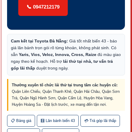
📞
0947212179
Cam kết tại Toyota Đà Nẵng:
Giá tốt nhất biển 43 - báo
giá lăn bánh trọn gói rõ từng khoản, không phát sinh. Có
sẵn
Yaris, Vios, Veloz, Innova, Cross, Raize
đủ màu giao
ngay theo kế hoạch. Hỗ trợ
lái thử tại nhà, tư vấn trả
góp lãi thấp
duyệt trong ngày.
Thường xuyên tổ chức lái thử tại trung tâm các huyện cũ:
Quận Liên Chiểu, Quận Thanh Khê, Quận Hải Châu, Quận Sơn
Trà, Quận Ngũ Hành Sơn, Quận Cẩm Lệ, Huyện Hòa Vang,
Huyện Hoàng Sa - Đặt lịch trước, xe mang đến tận nơi.
📋 Bảng giá
🧮 Lăn bánh biển 43
💳 Trả góp lãi thấp