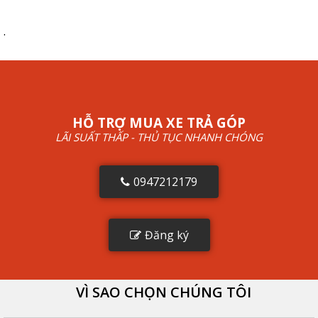
.
HỖ TRỢ MUA XE TRẢ GÓP
LÃI SUẤT THẤP - THỦ TỤC NHANH CHÓNG
0947212179
Đăng ký
VÌ SAO CHỌN CHÚNG TÔI