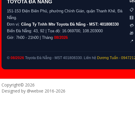
DỊ
TOYOTA ĐÀ NẴNG
📋
151-153 Điện Biên Phủ, phường Chính Gián, quận Thanh Khê, Đà
Nẵng.
🧮
Đơn vị:
Công Ty Tnhh Mtv Toyota Đà Nẵng - MST: 401808330
💳 
Biển Đà Nẵng: 43, 92 | Tọa độ: 16.069700, 108.203000
🎁
Giờ: 7h00 - 21h00 | Tháng
08/2026
📍 
©
08/2026
Toyota Đà Nẵng - MST 401808330. Liên hệ
Dương Tuấn
- 094721
Copyright© 2026
Designed by @webxe 2016-2026