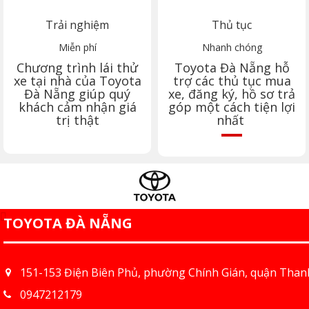
Trải nghiệm
Thủ tục
Miễn phí
Nhanh chóng
Chương trình lái thử
Toyota
Đà Nẵng
hỗ
xe tại nhà của Toyota
trợ các thủ tục mua
Đà Nẵng
giúp quý
xe, đăng ký, hồ sơ trả
khách cảm nhận giá
góp một cách tiện lợi
trị thật
nhất
TOYOTA ĐÀ NẴNG
151-153 Điện Biên Phủ, phường Chính Gián, quận Than
0947212179