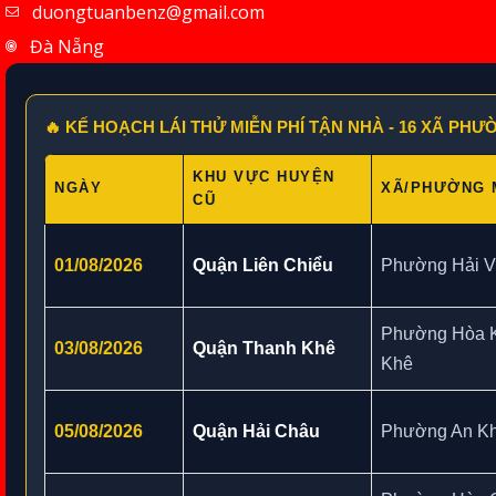
duongtuanbenz@gmail.com
Đà Nẵng
🔥 KẾ HOẠCH LÁI THỬ MIỄN PHÍ TẬN NHÀ - 16 XÃ PH
KHU VỰC HUYỆN
NGÀY
XÃ/PHƯỜNG 
CŨ
01/08/2026
Quận Liên Chiểu
Phường Hải V
Phường Hòa 
03/08/2026
Quận Thanh Khê
Khê
05/08/2026
Quận Hải Châu
Phường An Kh